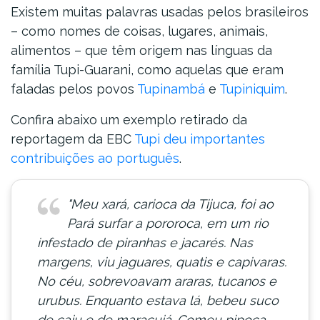
Existem muitas palavras usadas pelos brasileiros
– como nomes de coisas, lugares, animais,
alimentos – que têm origem nas línguas da
família Tupi-Guarani, como aquelas que eram
faladas pelos povos
Tupinambá
e
Tupiniquim
.
Confira abaixo um exemplo retirado da
reportagem da EBC
Tupi deu importantes
contribuições ao português
.
"Meu xará, carioca da Tijuca, foi ao
Pará surfar a pororoca, em um rio
infestado de piranhas e jacarés. Nas
margens, viu jaguares, quatis e capivaras.
No céu, sobrevoavam araras, tucanos e
urubus. Enquanto estava lá, bebeu suco
de caju e de maracujá. Comeu pipoca,