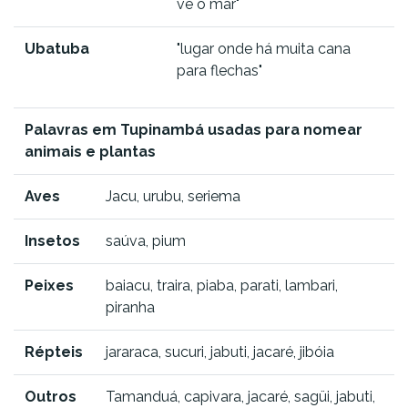
vê o mar"
Ubatuba
"lugar onde há muita cana
para flechas"
Palavras em Tupinambá usadas para nomear
animais e plantas
Aves
Jacu, urubu, seriema
Insetos
saúva, pium
Peixes
baiacu, traira, piaba, parati, lambari,
piranha
Répteis
jararaca, sucuri, jabuti, jacaré, jibóia
Outros
Tamanduá, capivara, jacaré, sagüi, jabuti,