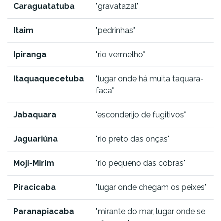
Caraguatatuba
"gravatazal"
Itaim
"pedrinhas"
Ipiranga
"rio vermelho"
Itaquaquecetuba
"lugar onde há muita taquara-
faca"
Jabaquara
"esconderijo de fugitivos"
Jaguariúna
"rio preto das onças"
Moji-Mirim
"rio pequeno das cobras"
Piracicaba
"lugar onde chegam os peixes"
Paranapiacaba
"mirante do mar, lugar onde se