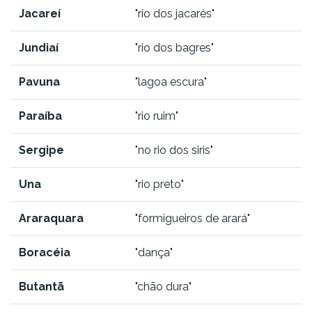
Jacareí
"rio dos jacarés"
Jundiaí
"rio dos bagres"
Pavuna
"lagoa escura"
Paraíba
"rio ruim"
Sergipe
"no rio dos siris"
Una
"rio preto"
Araraquara
"formigueiros de arará"
Boracéia
"dança"
Butantã
"chão dura"