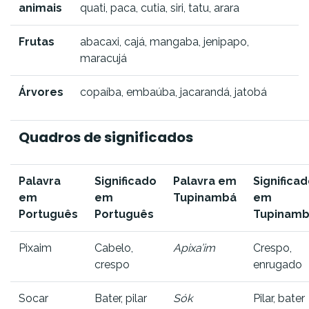
animais
quati, paca, cutia, siri, tatu, arara
Frutas
abacaxi, cajá, mangaba, jenipapo,
maracujá
Árvores
copaíba, embaúba, jacarandá, jatobá
Quadros de significados
Palavra
Significado
Palavra em
Significa
em
em
Tupinambá
em
Português
Português
Tupinam
Pixaim
Cabelo,
Apixa’im
Crespo,
crespo
enrugado
Socar
Bater, pilar
Sók
Pilar, bater