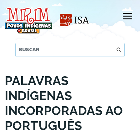
Pular
para
o
conteúdo
principal
PALAVRAS
INDÍGENAS
INCORPORADAS AO
PORTUGUÊS