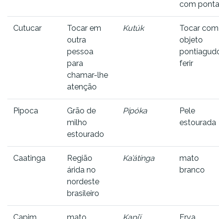
com pont
Cutucar
Tocar em
Kutúk
Tocar com
outra
objeto
pessoa
pontiagudo
para
ferir
chamar-lhe
atenção
Pipoca
Grão de
Pípóka
Pele
milho
estourada
estourado
Caatinga
Região
Ka’átínga
mato
árida no
branco
nordeste
brasileiro
Capim
mato
Kapi’í
Erva