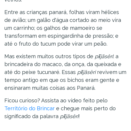
Entre as crianças panará, folhas viram hélices
de avião; um galão d'água cortado ao meio vira
um carrinho; os galhos de mamoeiro se
transformam em espingardinha de pressão; e
até o fruto do tucum pode virar um peão.
Mas existem muitos outros tipos de
piῖjãsêri
: a
brincadeira do macaco, da onça, da queixada e
até do peixe tucunaré. Essas
piῖjãsêri
revivem um
tempo antigo em que os bichos eram gente e
ensinaram muitas coisas aos Panará.
Ficou curioso? Assista ao vídeo feito pelo
Território do Brincar
e chegue mais perto do
significado da palavra
piῖjãsêri
!