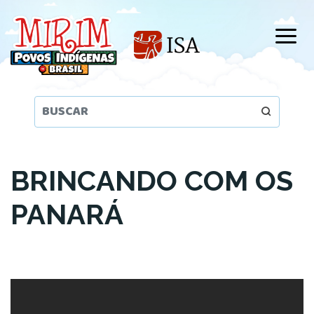
Pular
para
o
conteúdo
principal
BRINCANDO COM OS
PANARÁ