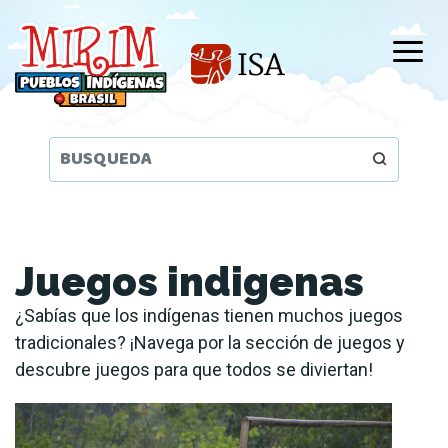
Pasar
al
contenido
principal
Juegos indigenas
Como
viven
¿Sabías que los indígenas tienen muchos juegos
tradicionales? ¡Navega por la sección de juegos y
descubre juegos para que todos se diviertan!
Entre los pueblos
indígenas hay muchas
formas diferentes de vivir,