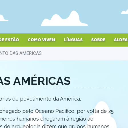
DE ESTÃO
COMO VIVEM
LÍNGUAS
SOBRE
ALDEA
TO DAS AMÉRICAS
S AMÉRICAS
eorias de povoamento da América.
hegado pelo Oceano Pacífico, por volta de 25
primeiros humanos chegaram à região ao
os de arqueologia dizem que grupos humanos,