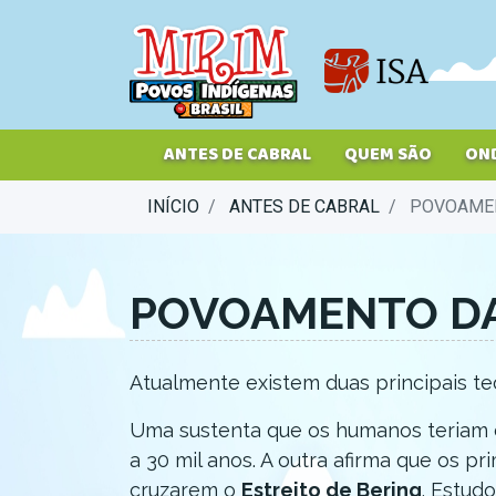
Pular
para
o
conteúdo
principal
ANTES DE CABRAL
QUEM SÃO
ON
INÍCIO
ANTES DE CABRAL
POVOAMEN
POVOAMENTO DA
Atualmente existem duas principais t
Uma sustenta que os humanos teriam c
a 30 mil anos. A outra afirma que os 
cruzarem o
Estreito de Bering
. Estud