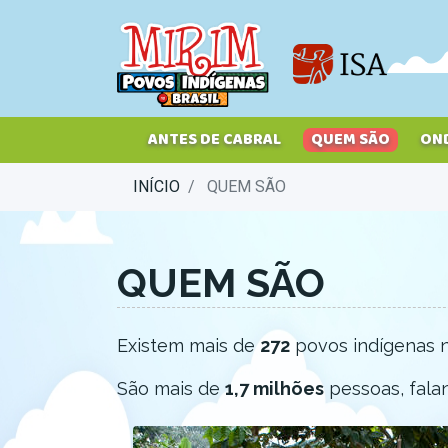
Pular
para
o
conteúdo
principal
ANTES DE CABRAL
QUEM SÃO
ON
INÍCIO
QUEM SÃO
QUEM SÃO
Existem mais de
272
povos indígenas no
São mais de
1,7 milhões
pessoas, fala