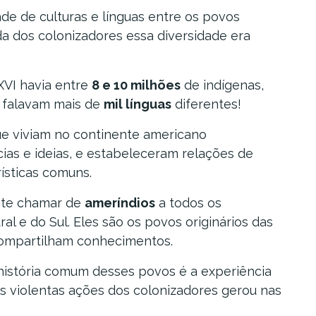
ade de culturas e línguas entre os povos
da dos colonizadores essa diversidade era
XVI havia entre
8 e 10 milhões
de indígenas,
 falavam mais de
mil línguas
diferentes!
ue viviam no continente americano
ias e ideias, e estabeleceram relações de
ísticas comuns.
mite chamar de
ameríndios
a todos os
al e do Sul. Eles são os povos originários das
compartilham conhecimentos.
 história comum desses povos é a experiência
as violentas ações dos colonizadores gerou nas