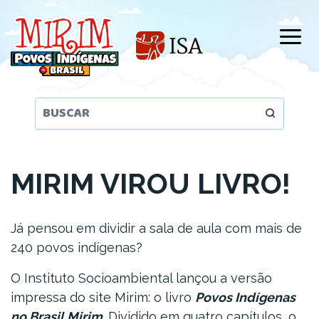
Pular
para
o
conteúdo
principal
MIRIM VIROU LIVRO!
Já pensou em dividir a sala de aula com mais de
240 povos indígenas?
O Instituto Socioambiental lançou a versão
impressa do site Mirim: o livro
Povos Indígenas
no Brasil Mirim
. Dividido em quatro capítulos, o