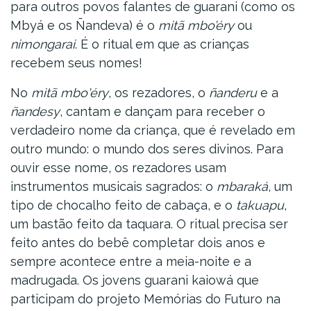
para outros povos falantes de guarani (como os
Mbyá e os Ñandeva) é o
mitã mbo’éry
ou
nimongarai
. É o ritual em que as crianças
recebem seus nomes!
No
mitã mbo'éry
, os rezadores, o
ñanderu
e a
ñandesy
, cantam e dançam para receber o
verdadeiro nome da criança, que é revelado em
outro mundo: o mundo dos seres divinos. Para
ouvir esse nome, os rezadores usam
instrumentos musicais sagrados: o
mbaraká
, um
tipo de chocalho feito de cabaça, e o
takuapu
,
um bastão feito da taquara. O ritual precisa ser
feito antes do bebê completar dois anos e
sempre acontece entre a meia-noite e a
madrugada. Os jovens guarani kaiowá que
participam do projeto
Memórias do Futuro
na