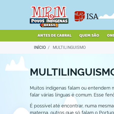
Pular
para
o
conteúdo
principal
ANTES DE CABRAL
QUEM SÃO
ON
INÍCIO
MULTILINGUISMO
MULTILINGUISM
Muitos indígenas falam ou entendem 
falar várias línguas é comum. Esse 
É possível até encontrar, numa mesma 
materna, outros que só falam o Portugu