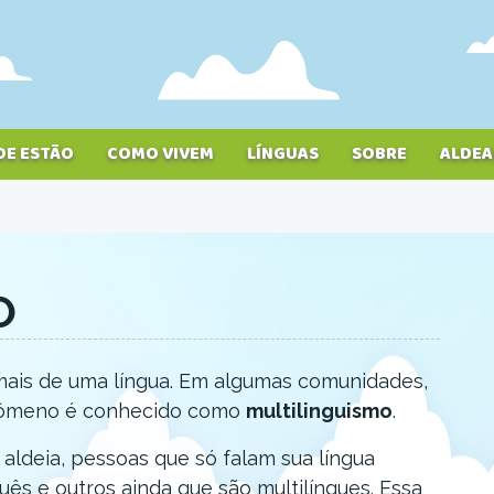
DE ESTÃO
COMO VIVEM
LÍNGUAS
SOBRE
ALDEA
O
mais de uma língua. Em algumas comunidades,
fenômeno é conhecido como
multilinguismo
.
aldeia, pessoas que só falam sua língua
ês e outros ainda que são multilíngues. Essa