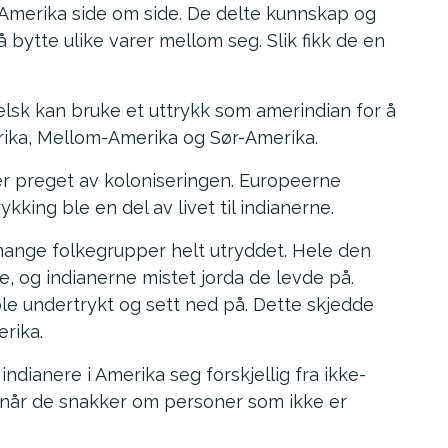
i Amerika side om side. De delte kunnskap og
bytte ulike varer mellom seg. Slik fikk de en
elsk kan bruke et uttrykk som amerindian for å
rika, Mellom-Amerika og Sør-Amerika.
e er preget av koloniseringen. Europeerne
king ble en del av livet til indianerne.
mange folkegrupper helt utryddet. Hele den
, og indianerne mistet jorda de levde på.
 ble undertrykt og sett ned på. Dette skjedde
erika.
indianere i Amerika seg forskjellig fra ikke-
” når de snakker om personer som ikke er