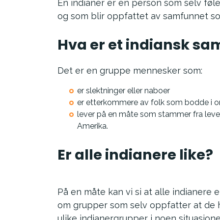
En indianer er en person som selv føler
og som blir oppfattet av samfunnet s
Hva er et indiansk s
Det er en gruppe mennesker som:
er slektninger eller naboer
er etterkommere av folk som bodde i 
lever på en måte som stammer fra levese
Amerika.
Er alle indianere like?
På en måte kan vi si at alle indianere 
om grupper som selv oppfatter at de ha
ulike indianergrupper i noen situasjone