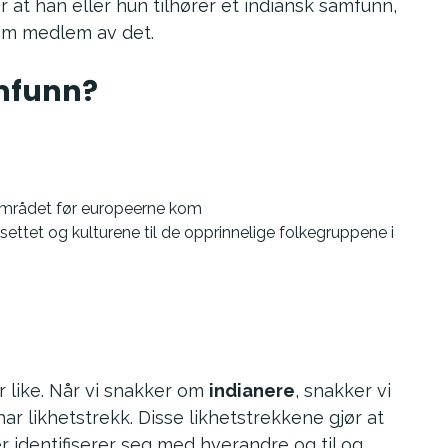
 at han eller hun tilhører et indiansk samfunn,
om medlem av det.
amfunn?
området før europeerne kom
ttet og kulturene til de opprinnelige folkegruppene i
er like. Når vi snakker om
indianere
, snakker vi
r likhetstrekk. Disse likhetstrekkene gjør at
r identifiserer seg med hverandre og til og