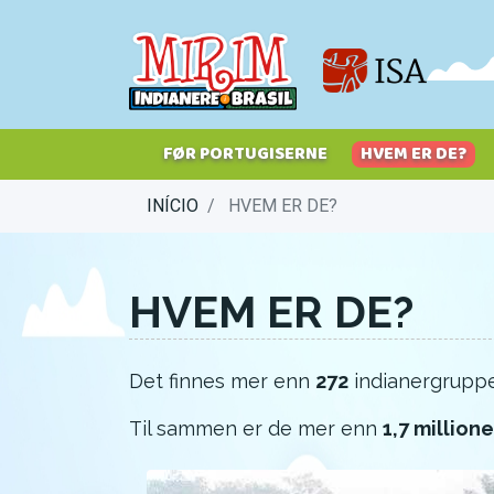
Hopp
til
hovedinnhold
FØR PORTUGISERNE
HVEM ER DE?
INÍCIO
HVEM ER DE?
HVEM ER DE?
Det finnes mer enn
272
indianergrupper 
Til sammen er de mer enn
1,7 millione