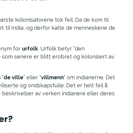
første kolonisatorene tok feil. Da de kom til
 til India, og derfor kalte de menneskene de
nonym for
urfolk
. Urfolk betyr ”den
 som senere er blitt erobret og kolonisert av
 ”
de ville
” eller ”
villmenn
” om indianerne. Det
liserte og ondskapsfulle. Det er helt feil å
e beskrivelser av verken indianere eller deres
er?