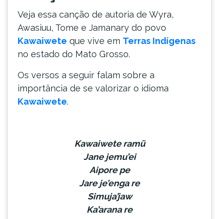
Veja essa canção de autoria de Wyra,
Awasiuu, Tome e Jamanary do povo
Kawaiwete
que vive em
Terras Indígenas
no estado do Mato Grosso.
Os versos a seguir falam sobre a
importância de se valorizar o idioma
Kawaiwete
.
Kawaiwete ramũ
Jane jemu’ei
Aipore pe
Jare je’enga re
Simuja’jaw
Ka’arana re