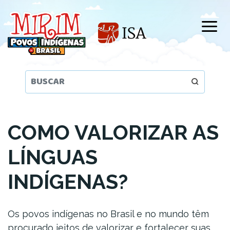
Pular
para
o
conteúdo
principal
COMO VALORIZAR AS
LÍNGUAS
INDÍGENAS?
Os povos indígenas no Brasil e no mundo têm
procurado jeitos de valorizar e fortalecer suas