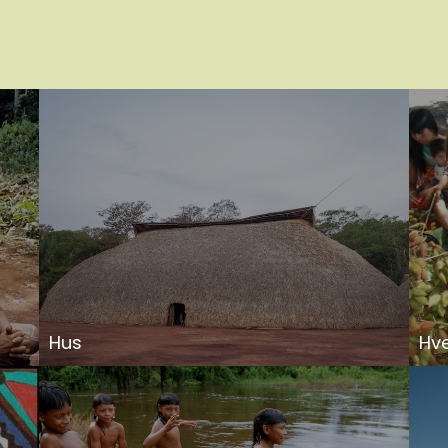
Hus
Hv