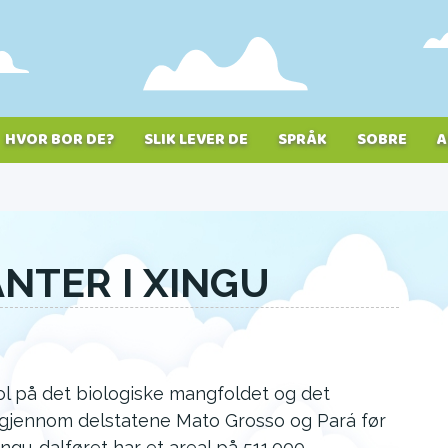
HVOR BOR DE?
SLIK LEVER DE
SPRÅK
SOBRE
A
ANTER I XINGU
l på det biologiske mangfoldet og det
år gjennom delstatene Mato Grosso og Pará før
ngu-dalføret har et areal på 511.000