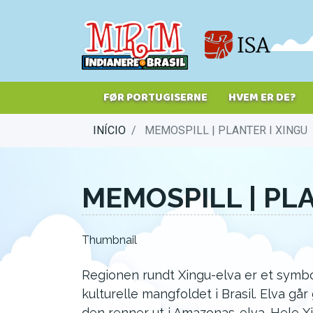
Hopp
til
hovedinnhold
FØR PORTUGISERNE
HVEM ER DE?
INÍCIO
MEMOSPILL | PLANTER I XINGU
MEMOSPILL | PL
Thumbnail
Regionen rundt Xingu-elva er et symbo
kulturelle mangfoldet i Brasil. Elva g
den renner ut i Amazonas-elva. Hele Xi