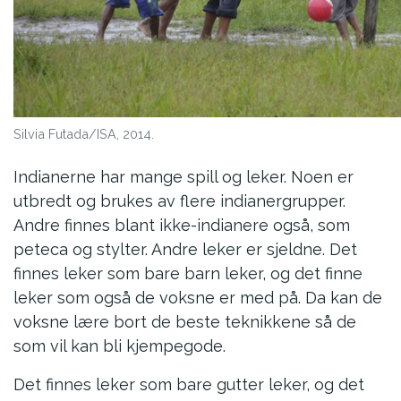
Silvia Futada/ISA, 2014.
Indianerne har mange spill og leker. Noen er
utbredt og brukes av flere indianergrupper.
Andre finnes blant ikke-indianere også, som
peteca og stylter. Andre leker er sjeldne. Det
finnes leker som bare barn leker, og det finne
leker som også de voksne er med på. Da kan de
voksne lære bort de beste teknikkene så de
som vil kan bli kjempegode.
Det finnes leker som bare gutter leker, og det