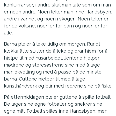
konkurranser, i andre skal man late som om man
er noen andre. Noen leker man inne i landsbyen,
andre i vannet og noen i skogen. Noen leker er
for de voksne, noen er for barn og noen er for
alle.
Barna pleier å leke tidlig om morgen. Rundt
klokka åtte slutter de å leke og drar hjem for å
hjelpe til med husarbeidet. Jentene hjelper
mødrene og storesøstrene sine med å lage
maniokvelling og med å passe på de minste
barna. Guttene hjelper til med å lage
kunsthåndverk og blir med fedrene sine på fiske
På ettermiddagen pleier guttene å spille fotball.
De lager sine egne fotballer og snekrer sine
egne mål. Fotball spilles inne i landsbyen, men