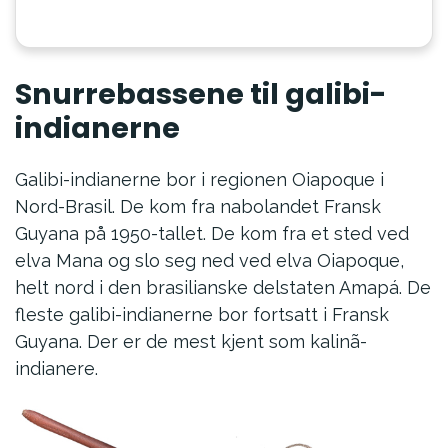
Snurrebassene til galibi-
indianerne
Galibi-indianerne bor i regionen Oiapoque i
Nord-Brasil. De kom fra nabolandet Fransk
Guyana på 1950-tallet. De kom fra et sted ved
elva Mana og slo seg ned ved elva Oiapoque,
helt nord i den brasilianske delstaten Amapá. De
fleste galibi-indianerne bor fortsatt i Fransk
Guyana. Der er de mest kjent som kalinã-
indianere.