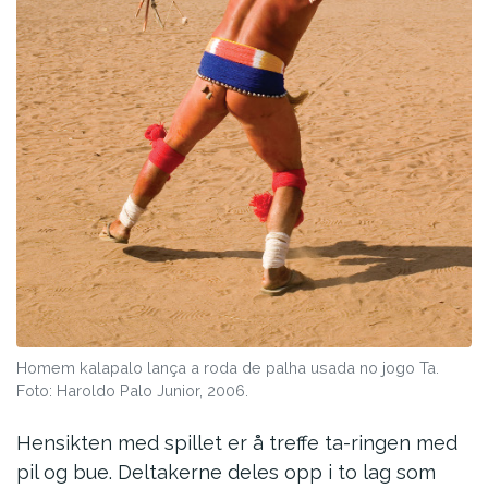
Homem kalapalo lança a roda de palha usada no jogo Ta.
Foto: Haroldo Palo Junior, 2006.
Hensikten med spillet er å treffe ta-ringen med
pil og bue. Deltakerne deles opp i to lag som