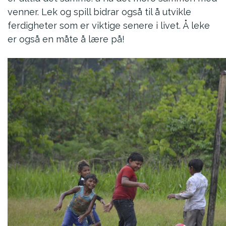
venner. Lek og spill bidrar også til å utvikle
ferdigheter som er viktige senere i livet. Å leke
er også en måte å lære på!