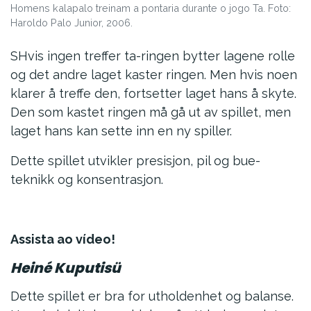
Homens kalapalo treinam a pontaria durante o jogo Ta. Foto:
Haroldo Palo Junior, 2006.
SHvis ingen treffer ta-ringen bytter lagene rolle
og det andre laget kaster ringen. Men hvis noen
klarer å treffe den, fortsetter laget hans å skyte.
Den som kastet ringen må gå ut av spillet, men
laget hans kan sette inn en ny spiller.
Dette spillet utvikler presisjon, pil og bue-
teknikk og konsentrasjon.
Assista ao vídeo!
Heiné Kuputisü
Dette spillet er bra for utholdenhet og balanse.