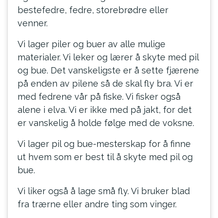
bestefedre, fedre, storebrødre eller
venner.
Vi lager piler og buer av alle mulige
materialer. Vi leker og lærer å skyte med pil
og bue. Det vanskeligste er å sette fjærene
på enden av pilene så de skal fly bra. Vi er
med fedrene vår på fiske. Vi fisker også
alene i elva. Vi er ikke med på jakt, for det
er vanskelig å holde følge med de voksne.
Vi lager pil og bue-mesterskap for å finne
ut hvem som er best til å skyte med pil og
bue.
Vi liker også å lage små fly. Vi bruker blad
fra trærne eller andre ting som vinger.