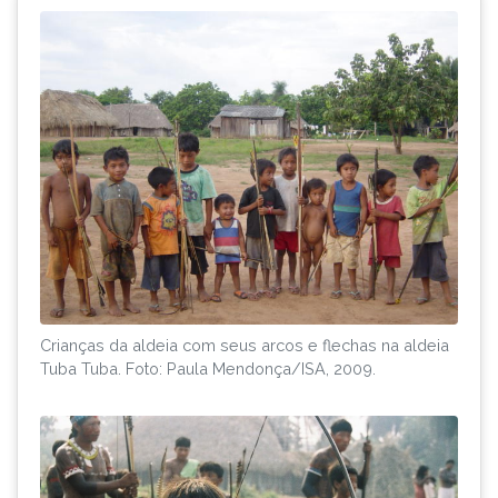
Crianças da aldeia com seus arcos e flechas na aldeia
Tuba Tuba. Foto: Paula Mendonça/ISA, 2009.