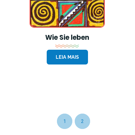
Wie Sie leben
LEIA MAIS
Aktuelle
1
Page
2
Seite