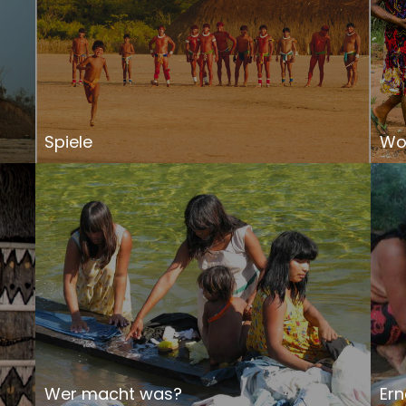
Spiele
Wo 
Wer macht was?
Er