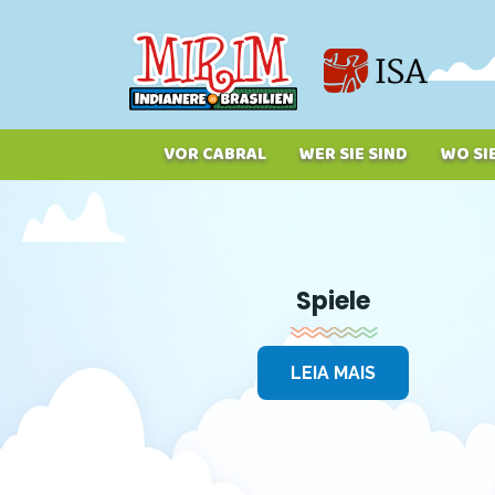
Direkt
zum
Inhalt
VOR CABRAL
WER SIE SIND
WO SI
Spiele
LEIA MAIS